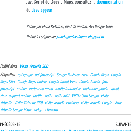
JavaScript de Google Maps, consultez la
documentation
du
développeur
.
Publié par Elena Kelareva, chef de produit, API Google Maps
Publié à l’origine sur
googlegeodevelopers.blogspot.in
.
Publié dans
Visite Virtuelle 360
Étiquettes
api google
api javascript
Google Business View
Google Maps
Google
Maps Sfax
Google Maps Tunisie
Google Street View
Google Tunisie
java
javascript
mobile
moteur de rendu
realite immersive
recherche google
street
view
support mobile
tactile
visite
visite 360
VISITE 360 Google
visite
virtuelle
Visite Virtuelle 360
visite virtuelle Business
visite virtuelle Google
visite
virtuelle Google Maps
webgl
x forward
PRÉCÉDENTE
SUIVANTE