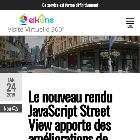
Ce service est fermé définitivement
EIKONE –
CRÉATION TOUS
MENU
TYPES DE VISITE
VISITE
VIRTUELLE POUR
VIRTUELLE
LES
PROFESSIONNELS
360°
ET LES
TUNISIE
ENTREPRISES
JAN
24
Le nouveau rendu
2019
JavaScript Street
Non
View apporte des
améliorations de