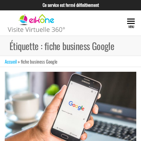
Skip
Ce service est fermé définitivement
to
the
EIKONE –
content
CRÉATION TOUS
MENU
TYPES DE VISITE
VISITE
VIRTUELLE POUR
Étiquette :
fiche business Google
VIRTUELLE
LES
PROFESSIONNELS
360°
ET LES
Accueil
»
fiche business Google
TUNISIE
ENTREPRISES