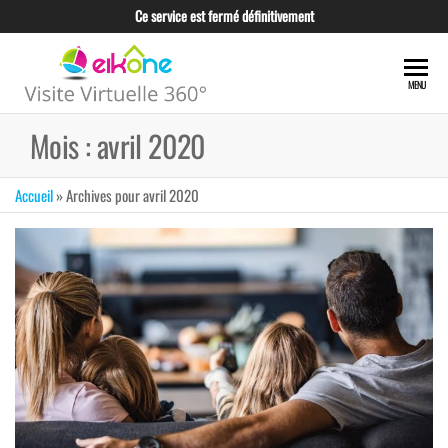
Skip
Ce service est fermé définitivement
to
the
EIKONE –
content
CRÉATION TOUS
MENU
TYPES DE VISITE
VISITE
VIRTUELLE POUR
Mois :
avril 2020
VIRTUELLE
LES
PROFESSIONNELS
360°
ET LES
Accueil
»
Archives pour avril 2020
TUNISIE
ENTREPRISES