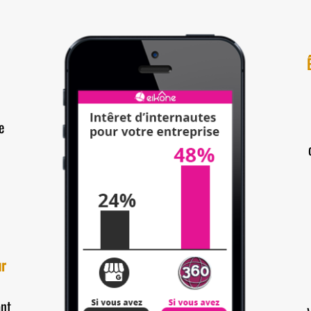
e
ur
ant