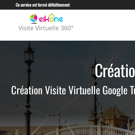
Ce service est fermé définitivement
EIKONE –
CRÉATION TOUS
TYPES DE VISITE
VISITE
VIRTUELLE POUR
VIRTUELLE
LES
PROFESSIONNELS
360°
ET LES
Créati
TUNISIE
ENTREPRISES
Création Visite Virtuelle Google 