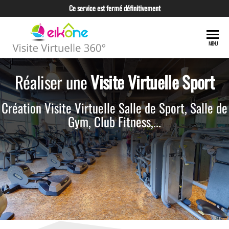
Ce service est fermé définitivement
EIKONE –
CRÉATION TOUS
MENU
TYPES DE VISITE
VISITE
VIRTUELLE POUR
VIRTUELLE
Réaliser une
Visite Virtuelle Sport
LES
PROFESSIONNELS
360°
ET LES
Création Visite Virtuelle Salle de Sport, Salle de
TUNISIE
ENTREPRISES
Gym, Club Fitness,...