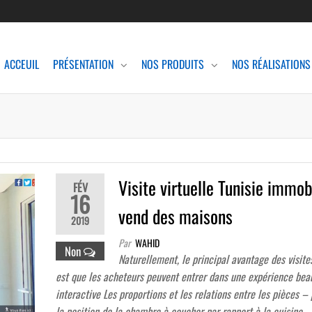
ACCEUIL
PRÉSENTATION
NOS PRODUITS
NOS RÉALISATIONS
Visite virtuelle Tunisie immob
FÉV
16
vend des maisons
2019
Par
WAHID
Non
Naturellement, le principal avantage des visites
est que les acheteurs peuvent entrer dans une expérience bea
interactive Les proportions et les relations entre les pièces –
la position de la chambre à coucher par rapport à la cuisine 