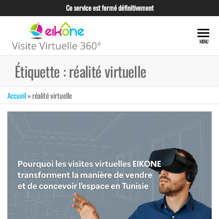
Skip
Ce service est fermé définitivement
to
the
EIKONE –
content
CRÉATION TOUS
MENU
TYPES DE VISITE
VISITE
VIRTUELLE POUR
Étiquette :
réalité virtuelle
VIRTUELLE
LES
PROFESSIONNELS
360°
ET LES
Accueil
»
réalité virtuelle
TUNISIE
ENTREPRISES