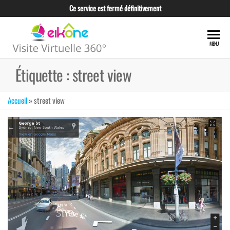
Skip
Ce service est fermé définitivement
to
the
EIKONE –
content
CRÉATION TOUS
MENU
TYPES DE VISITE
VISITE
VIRTUELLE POUR
Étiquette :
street view
VIRTUELLE
LES
PROFESSIONNELS
360°
ET LES
Accueil
»
street view
TUNISIE
ENTREPRISES