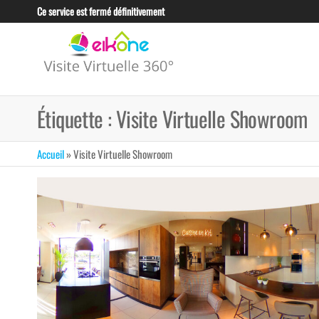
Skip
Ce service est fermé définitivement
to
the
EIKONE –
content
CRÉATION TOUS
TYPES DE VISITE
VISITE
VIRTUELLE POUR
VIRTUELLE
LES
Étiquette :
Visite Virtuelle Showroom
PROFESSIONNELS
360°
ET LES
TUNISIE
ENTREPRISES
Accueil
»
Visite Virtuelle Showroom