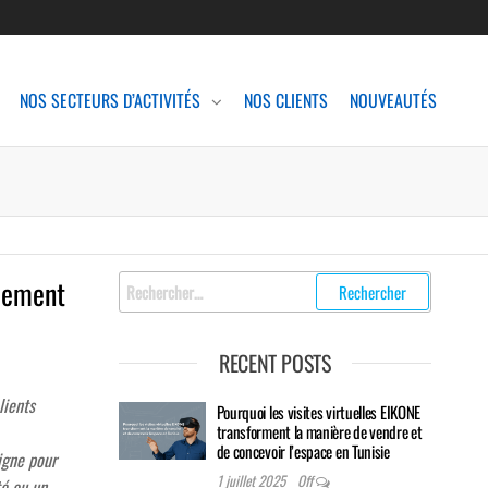
NOS SECTEURS D’ACTIVITÉS
NOS CLIENTS
NOUVEAUTÉS
Rechercher
ncement
:
RECENT POSTS
lients
Pourquoi les visites virtuelles EIKONE
transforment la manière de vendre et
de concevoir l’espace en Tunisie
igne pour
1 juillet 2025
Off
té ou un