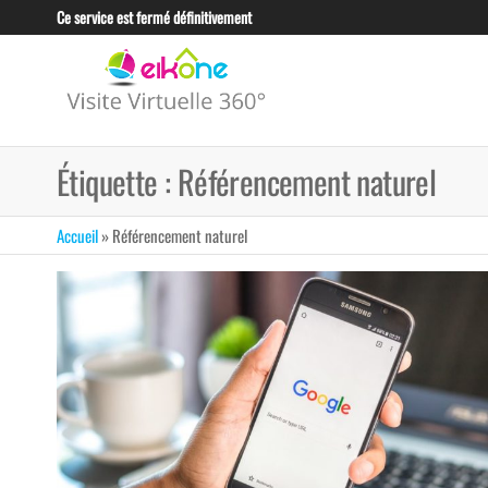
Skip
Ce service est fermé définitivement
to
the
EIKONE –
content
CRÉATION TOUS
TYPES DE VISITE
VISITE
VIRTUELLE POUR
VIRTUELLE
LES
Étiquette :
Référencement naturel
PROFESSIONNELS
360°
ET LES
TUNISIE
ENTREPRISES
Accueil
»
Référencement naturel