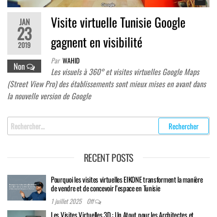
Visite virtuelle Tunisie Google
JAN
23
gagnent en visibilité
2019
Par
WAHID
Non
Les visuels à 360° et visites virtuelles Google Maps
(Street View Pro) des établissements sont mieux mises en avant dans
la nouvelle version de Google
Rechercher
:
RECENT POSTS
Pourquoi les visites virtuelles EIKONE transforment la manière
de vendre et de concevoir l’espace en Tunisie
1 juillet 2025
Off
Les Visites Virtuelles 3D : Un Atout pour les Architectes et