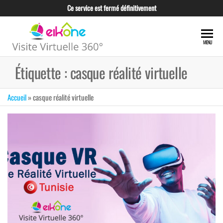
Skip
Ce service est fermé définitivement
to
the
EIKONE –
content
CRÉATION TOUS
MENU
TYPES DE VISITE
VISITE
VIRTUELLE POUR
Étiquette :
casque réalité virtuelle
VIRTUELLE
LES
PROFESSIONNELS
360°
ET LES
Accueil
»
casque réalité virtuelle
TUNISIE
ENTREPRISES