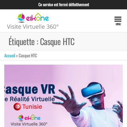
Skip
Ce service est fermé définitivement
to
the
EIKONE –
content
CRÉATION TOUS
MENU
TYPES DE VISITE
VISITE
VIRTUELLE POUR
Étiquette :
Casque HTC
VIRTUELLE
LES
PROFESSIONNELS
360°
ET LES
Accueil
»
Casque HTC
TUNISIE
ENTREPRISES